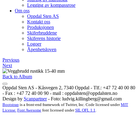
Legging av kompassrose
Om oss
Oppdal Sten AS
Kontakt oss
Produksjonen
Skiferbruddene
Skiferens historie
Logoer
Åpenhetsloven
Previous
Next
Back to Album
Oppdal Sten AS - Kåsvegen 2, 7340 Oppdal - Tlf.: +47 72 40 00 80
- Fax : +47 72 40 00 90 - mail :
oppdalsten@oppdalsten.no
Design by
Scanpartner
- Foto:
ludvig.killingberg@gmail.com
Bootstrap
is a front-end framework of Twitter, Inc. Code licensed under
MIT
License.
Font Awesome
font licensed under
SIL OFL 1.1
.