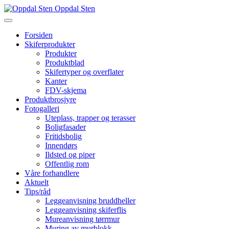
Oppdal Sten
Forsiden
Skiferprodukter
Produkter
Produktblad
Skifertyper og overflater
Kanter
FDV-skjema
Produktbrosjyre
Fotogalleri
Uteplass, trapper og terasser
Boligfasader
Fritidsbolig
Innendørs
Ildsted og piper
Offentlig rom
Våre forhandlere
Aktuelt
Tips/råd
Leggeanvisning bruddheller
Leggeanvisning skiferflis
Mureanvisning tørrmur
Muring av murblokk