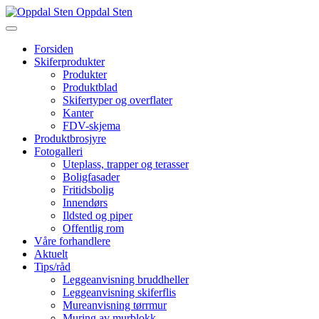
Oppdal Sten
Forsiden
Skiferprodukter
Produkter
Produktblad
Skifertyper og overflater
Kanter
FDV-skjema
Produktbrosjyre
Fotogalleri
Uteplass, trapper og terasser
Boligfasader
Fritidsbolig
Innendørs
Ildsted og piper
Offentlig rom
Våre forhandlere
Aktuelt
Tips/råd
Leggeanvisning bruddheller
Leggeanvisning skiferflis
Mureanvisning tørrmur
Muring av murblokk