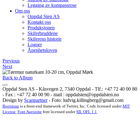
Legging av kompassrose
Om oss
Oppdal Sten AS
Kontakt oss
Produksjonen
Skiferbruddene
Skiferens historie
Logoer
Åpenhetsloven
Previous
Next
Back to Album
Oppdal Sten AS - Kåsvegen 2, 7340 Oppdal - Tlf.: +47 72 40 00 80
- Fax : +47 72 40 00 90 - mail :
oppdalsten@oppdalsten.no
Design by
Scanpartner
- Foto:
ludvig.killingberg@gmail.com
Bootstrap
is a front-end framework of Twitter, Inc. Code licensed under
MIT
License.
Font Awesome
font licensed under
SIL OFL 1.1
.