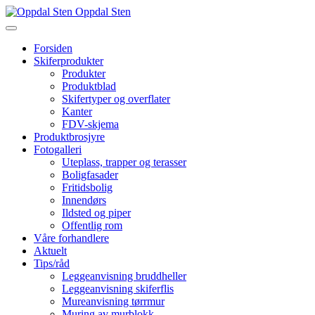
Oppdal Sten
Forsiden
Skiferprodukter
Produkter
Produktblad
Skifertyper og overflater
Kanter
FDV-skjema
Produktbrosjyre
Fotogalleri
Uteplass, trapper og terasser
Boligfasader
Fritidsbolig
Innendørs
Ildsted og piper
Offentlig rom
Våre forhandlere
Aktuelt
Tips/råd
Leggeanvisning bruddheller
Leggeanvisning skiferflis
Mureanvisning tørrmur
Muring av murblokk