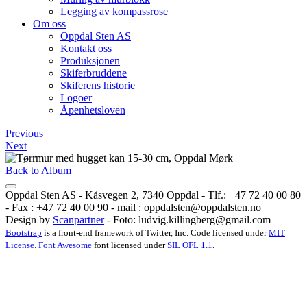
Legging av kompassrose
Om oss
Oppdal Sten AS
Kontakt oss
Produksjonen
Skiferbruddene
Skiferens historie
Logoer
Åpenhetsloven
Previous
Next
Back to Album
Oppdal Sten AS - Kåsvegen 2, 7340 Oppdal - Tlf.: +47 72 40 00 80
- Fax : +47 72 40 00 90 - mail :
oppdalsten@oppdalsten.no
Design by
Scanpartner
- Foto:
ludvig.killingberg@gmail.com
Bootstrap
is a front-end framework of Twitter, Inc. Code licensed under
MIT
License.
Font Awesome
font licensed under
SIL OFL 1.1
.