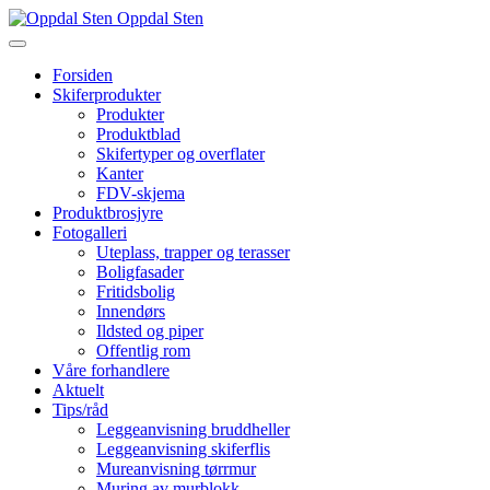
Oppdal Sten
Forsiden
Skiferprodukter
Produkter
Produktblad
Skifertyper og overflater
Kanter
FDV-skjema
Produktbrosjyre
Fotogalleri
Uteplass, trapper og terasser
Boligfasader
Fritidsbolig
Innendørs
Ildsted og piper
Offentlig rom
Våre forhandlere
Aktuelt
Tips/råd
Leggeanvisning bruddheller
Leggeanvisning skiferflis
Mureanvisning tørrmur
Muring av murblokk