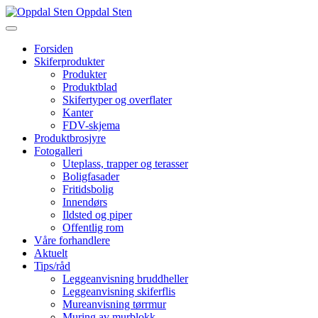
Oppdal Sten
Forsiden
Skiferprodukter
Produkter
Produktblad
Skifertyper og overflater
Kanter
FDV-skjema
Produktbrosjyre
Fotogalleri
Uteplass, trapper og terasser
Boligfasader
Fritidsbolig
Innendørs
Ildsted og piper
Offentlig rom
Våre forhandlere
Aktuelt
Tips/råd
Leggeanvisning bruddheller
Leggeanvisning skiferflis
Mureanvisning tørrmur
Muring av murblokk