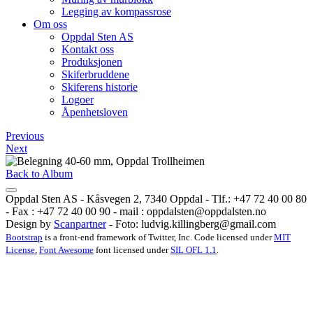
Legging av kompassrose
Om oss
Oppdal Sten AS
Kontakt oss
Produksjonen
Skiferbruddene
Skiferens historie
Logoer
Åpenhetsloven
Previous
Next
Back to Album
Oppdal Sten AS - Kåsvegen 2, 7340 Oppdal - Tlf.: +47 72 40 00 80
- Fax : +47 72 40 00 90 - mail :
oppdalsten@oppdalsten.no
Design by
Scanpartner
- Foto:
ludvig.killingberg@gmail.com
Bootstrap
is a front-end framework of Twitter, Inc. Code licensed under
MIT
License.
Font Awesome
font licensed under
SIL OFL 1.1
.