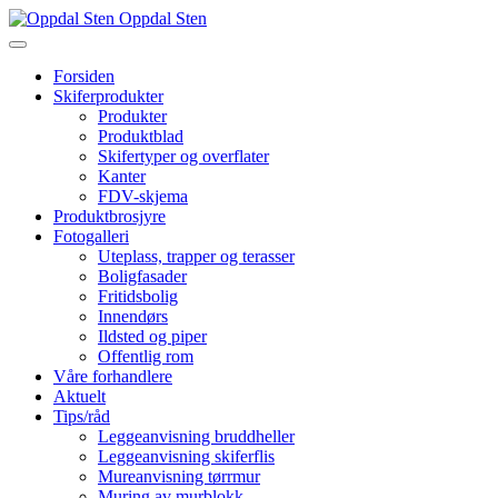
Oppdal Sten
Forsiden
Skiferprodukter
Produkter
Produktblad
Skifertyper og overflater
Kanter
FDV-skjema
Produktbrosjyre
Fotogalleri
Uteplass, trapper og terasser
Boligfasader
Fritidsbolig
Innendørs
Ildsted og piper
Offentlig rom
Våre forhandlere
Aktuelt
Tips/råd
Leggeanvisning bruddheller
Leggeanvisning skiferflis
Mureanvisning tørrmur
Muring av murblokk