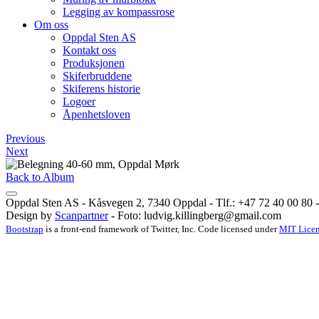
Legging av kompassrose
Om oss
Oppdal Sten AS
Kontakt oss
Produksjonen
Skiferbruddene
Skiferens historie
Logoer
Åpenhetsloven
Previous
Next
Back to Album
Oppdal Sten AS - Kåsvegen 2, 7340 Oppdal - Tlf.: +47 72 40 00 80 - 
Design by
Scanpartner
- Foto:
ludvig.killingberg@gmail.com
Bootstrap
is a front-end framework of Twitter, Inc. Code licensed under
MIT Licen