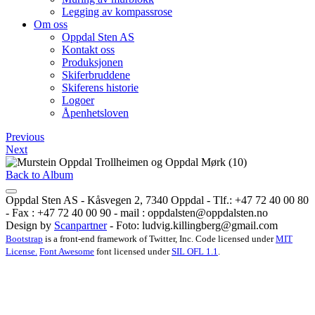
Legging av kompassrose
Om oss
Oppdal Sten AS
Kontakt oss
Produksjonen
Skiferbruddene
Skiferens historie
Logoer
Åpenhetsloven
Previous
Next
Back to Album
Oppdal Sten AS - Kåsvegen 2, 7340 Oppdal - Tlf.: +47 72 40 00 80
- Fax : +47 72 40 00 90 - mail :
oppdalsten@oppdalsten.no
Design by
Scanpartner
- Foto:
ludvig.killingberg@gmail.com
Bootstrap
is a front-end framework of Twitter, Inc. Code licensed under
MIT
License.
Font Awesome
font licensed under
SIL OFL 1.1
.