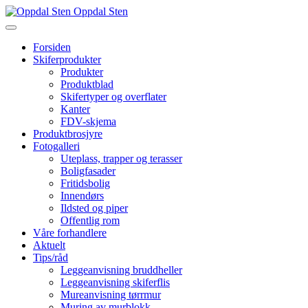
Oppdal Sten
Forsiden
Skiferprodukter
Produkter
Produktblad
Skifertyper og overflater
Kanter
FDV-skjema
Produktbrosjyre
Fotogalleri
Uteplass, trapper og terasser
Boligfasader
Fritidsbolig
Innendørs
Ildsted og piper
Offentlig rom
Våre forhandlere
Aktuelt
Tips/råd
Leggeanvisning bruddheller
Leggeanvisning skiferflis
Mureanvisning tørrmur
Muring av murblokk