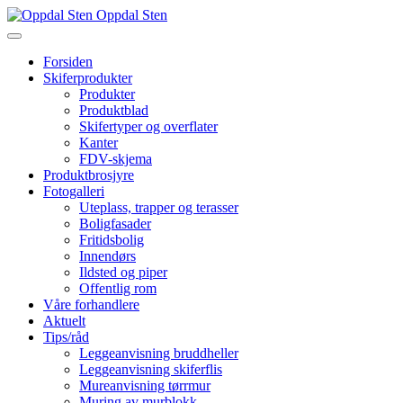
Oppdal Sten
Forsiden
Skiferprodukter
Produkter
Produktblad
Skifertyper og overflater
Kanter
FDV-skjema
Produktbrosjyre
Fotogalleri
Uteplass, trapper og terasser
Boligfasader
Fritidsbolig
Innendørs
Ildsted og piper
Offentlig rom
Våre forhandlere
Aktuelt
Tips/råd
Leggeanvisning bruddheller
Leggeanvisning skiferflis
Mureanvisning tørrmur
Muring av murblokk