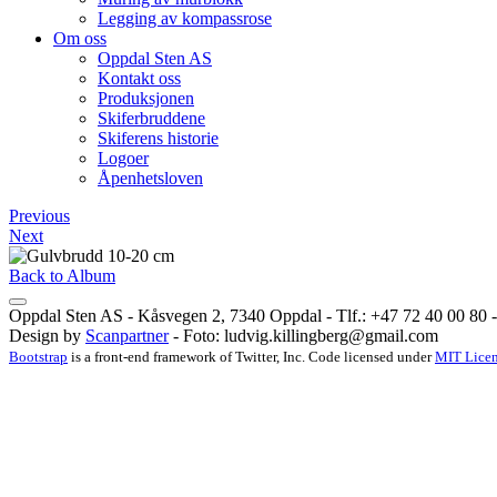
Legging av kompassrose
Om oss
Oppdal Sten AS
Kontakt oss
Produksjonen
Skiferbruddene
Skiferens historie
Logoer
Åpenhetsloven
Previous
Next
Back to Album
Oppdal Sten AS - Kåsvegen 2, 7340 Oppdal - Tlf.: +47 72 40 00 80 - 
Design by
Scanpartner
- Foto:
ludvig.killingberg@gmail.com
Bootstrap
is a front-end framework of Twitter, Inc. Code licensed under
MIT Licen