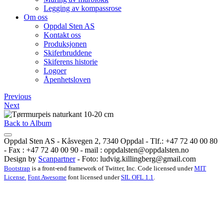
Legging av kompassrose
Om oss
Oppdal Sten AS
Kontakt oss
Produksjonen
Skiferbruddene
Skiferens historie
Logoer
Åpenhetsloven
Previous
Next
Back to Album
Oppdal Sten AS - Kåsvegen 2, 7340 Oppdal - Tlf.: +47 72 40 00 80
- Fax : +47 72 40 00 90 - mail :
oppdalsten@oppdalsten.no
Design by
Scanpartner
- Foto:
ludvig.killingberg@gmail.com
Bootstrap
is a front-end framework of Twitter, Inc. Code licensed under
MIT
License.
Font Awesome
font licensed under
SIL OFL 1.1
.