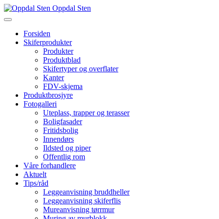
Oppdal Sten
Forsiden
Skiferprodukter
Produkter
Produktblad
Skifertyper og overflater
Kanter
FDV-skjema
Produktbrosjyre
Fotogalleri
Uteplass, trapper og terasser
Boligfasader
Fritidsbolig
Innendørs
Ildsted og piper
Offentlig rom
Våre forhandlere
Aktuelt
Tips/råd
Leggeanvisning bruddheller
Leggeanvisning skiferflis
Mureanvisning tørrmur
Muring av murblokk