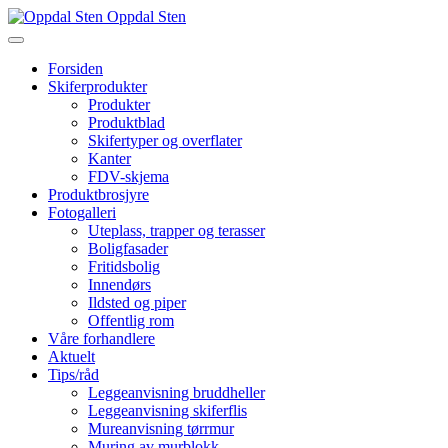
Oppdal Sten
Forsiden
Skiferprodukter
Produkter
Produktblad
Skifertyper og overflater
Kanter
FDV-skjema
Produktbrosjyre
Fotogalleri
Uteplass, trapper og terasser
Boligfasader
Fritidsbolig
Innendørs
Ildsted og piper
Offentlig rom
Våre forhandlere
Aktuelt
Tips/råd
Leggeanvisning bruddheller
Leggeanvisning skiferflis
Mureanvisning tørrmur
Muring av murblokk