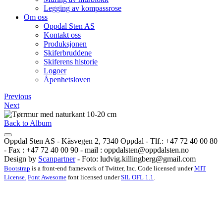
Legging av kompassrose
Om oss
Oppdal Sten AS
Kontakt oss
Produksjonen
Skiferbruddene
Skiferens historie
Logoer
Åpenhetsloven
Previous
Next
Back to Album
Oppdal Sten AS - Kåsvegen 2, 7340 Oppdal - Tlf.: +47 72 40 00 80
- Fax : +47 72 40 00 90 - mail :
oppdalsten@oppdalsten.no
Design by
Scanpartner
- Foto:
ludvig.killingberg@gmail.com
Bootstrap
is a front-end framework of Twitter, Inc. Code licensed under
MIT
License.
Font Awesome
font licensed under
SIL OFL 1.1
.