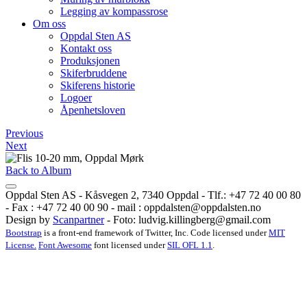
Legging av kompassrose
Om oss
Oppdal Sten AS
Kontakt oss
Produksjonen
Skiferbruddene
Skiferens historie
Logoer
Åpenhetsloven
Previous
Next
Back to Album
Oppdal Sten AS - Kåsvegen 2, 7340 Oppdal - Tlf.: +47 72 40 00 80
- Fax : +47 72 40 00 90 - mail :
oppdalsten@oppdalsten.no
Design by
Scanpartner
- Foto:
ludvig.killingberg@gmail.com
Bootstrap
is a front-end framework of Twitter, Inc. Code licensed under
MIT
License.
Font Awesome
font licensed under
SIL OFL 1.1
.