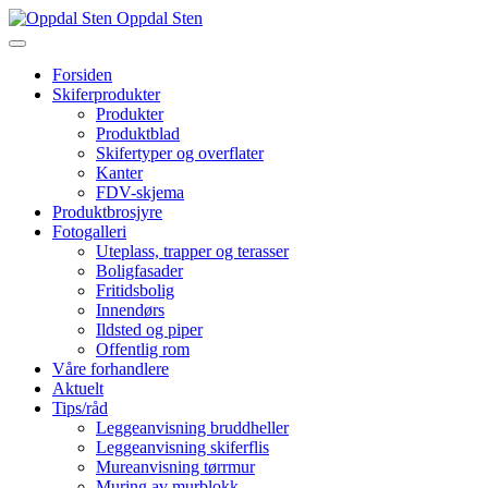
Oppdal Sten
Forsiden
Skiferprodukter
Produkter
Produktblad
Skifertyper og overflater
Kanter
FDV-skjema
Produktbrosjyre
Fotogalleri
Uteplass, trapper og terasser
Boligfasader
Fritidsbolig
Innendørs
Ildsted og piper
Offentlig rom
Våre forhandlere
Aktuelt
Tips/råd
Leggeanvisning bruddheller
Leggeanvisning skiferflis
Mureanvisning tørrmur
Muring av murblokk