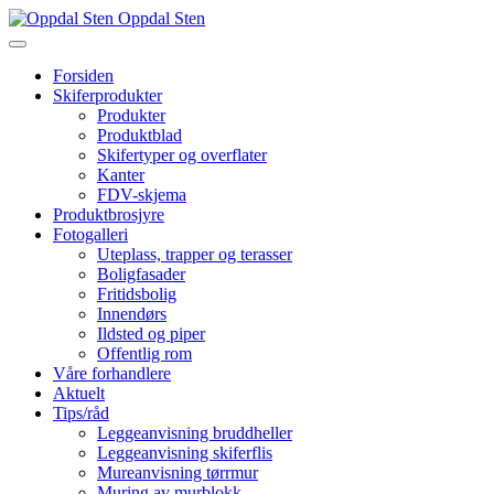
Oppdal Sten
Forsiden
Skiferprodukter
Produkter
Produktblad
Skifertyper og overflater
Kanter
FDV-skjema
Produktbrosjyre
Fotogalleri
Uteplass, trapper og terasser
Boligfasader
Fritidsbolig
Innendørs
Ildsted og piper
Offentlig rom
Våre forhandlere
Aktuelt
Tips/råd
Leggeanvisning bruddheller
Leggeanvisning skiferflis
Mureanvisning tørrmur
Muring av murblokk