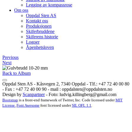
Legging av kompassrose
Om oss
Oppdal Sten AS
Kontakt oss
Produksjonen
Skiferbruddene
Skiferens historie
Logoer
Åpenhetsloven
Previous
Next
Back to Album
Oppdal Sten AS - Kåsvegen 2, 7340 Oppdal - Tlf.: +47 72 40 00 80
- Fax : +47 72 40 00 90 - mail :
oppdalsten@oppdalsten.no
Design by
Scanpartner
- Foto:
ludvig.killingberg@gmail.com
Bootstrap
is a front-end framework of Twitter, Inc. Code licensed under
MIT
License.
Font Awesome
font licensed under
SIL OFL 1.1
.