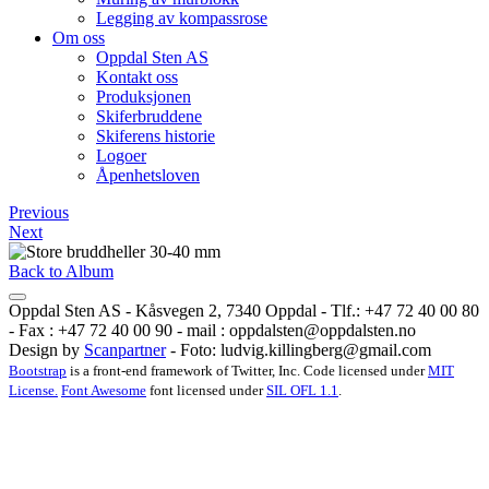
Legging av kompassrose
Om oss
Oppdal Sten AS
Kontakt oss
Produksjonen
Skiferbruddene
Skiferens historie
Logoer
Åpenhetsloven
Previous
Next
Back to Album
Oppdal Sten AS - Kåsvegen 2, 7340 Oppdal - Tlf.: +47 72 40 00 80
- Fax : +47 72 40 00 90 - mail :
oppdalsten@oppdalsten.no
Design by
Scanpartner
- Foto:
ludvig.killingberg@gmail.com
Bootstrap
is a front-end framework of Twitter, Inc. Code licensed under
MIT
License.
Font Awesome
font licensed under
SIL OFL 1.1
.