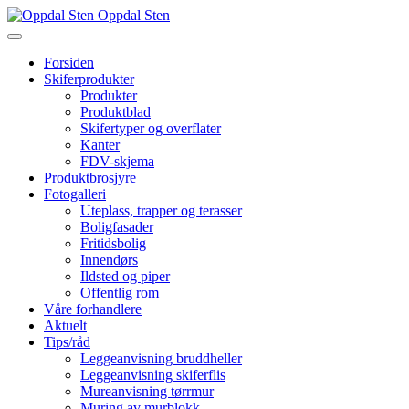
Oppdal Sten
Forsiden
Skiferprodukter
Produkter
Produktblad
Skifertyper og overflater
Kanter
FDV-skjema
Produktbrosjyre
Fotogalleri
Uteplass, trapper og terasser
Boligfasader
Fritidsbolig
Innendørs
Ildsted og piper
Offentlig rom
Våre forhandlere
Aktuelt
Tips/råd
Leggeanvisning bruddheller
Leggeanvisning skiferflis
Mureanvisning tørrmur
Muring av murblokk