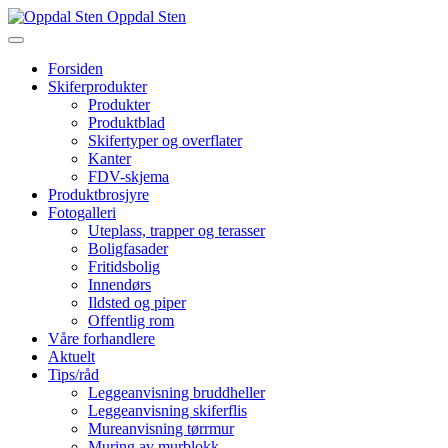
Oppdal Sten
Forsiden
Skiferprodukter
Produkter
Produktblad
Skifertyper og overflater
Kanter
FDV-skjema
Produktbrosjyre
Fotogalleri
Uteplass, trapper og terasser
Boligfasader
Fritidsbolig
Innendørs
Ildsted og piper
Offentlig rom
Våre forhandlere
Aktuelt
Tips/råd
Leggeanvisning bruddheller
Leggeanvisning skiferflis
Mureanvisning tørrmur
Muring av murblokk