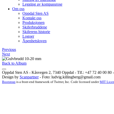
Legging av kompassrose
Om oss
Oppdal Sten AS
Kontakt oss
Produksjonen
Skiferbruddene
Skiferens historie
Logoer
Åpenhetsloven
Previous
Next
Back to Album
Oppdal Sten AS - Kåsvegen 2, 7340 Oppdal - Tlf.: +47 72 40 00 80 - 
Design by
Scanpartner
- Foto:
ludvig.killingberg@gmail.com
Bootstrap
is a front-end framework of Twitter, Inc. Code licensed under
MIT Licen