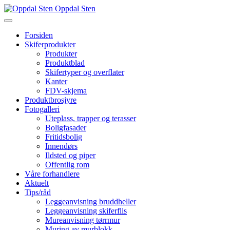
Oppdal Sten
Forsiden
Skiferprodukter
Produkter
Produktblad
Skifertyper og overflater
Kanter
FDV-skjema
Produktbrosjyre
Fotogalleri
Uteplass, trapper og terasser
Boligfasader
Fritidsbolig
Innendørs
Ildsted og piper
Offentlig rom
Våre forhandlere
Aktuelt
Tips/råd
Leggeanvisning bruddheller
Leggeanvisning skiferflis
Mureanvisning tørrmur
Muring av murblokk