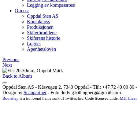
Legging av kompassrose
Om oss
Oppdal Sten AS
Kontakt oss
Produksjonen
Skiferbruddene
Skiferens historie
Logoer
Åpenhetsloven
Previous
Next
Back to Album
Oppdal Sten AS - Kåsvegen 2, 7340 Oppdal - Tlf.: +47 72 40 00 80 - 
Design by
Scanpartner
- Foto:
ludvig.killingberg@gmail.com
Bootstrap
is a front-end framework of Twitter, Inc. Code licensed under
MIT Licen