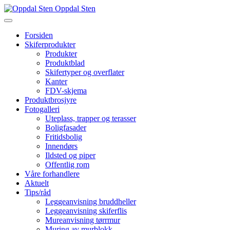
Oppdal Sten
Forsiden
Skiferprodukter
Produkter
Produktblad
Skifertyper og overflater
Kanter
FDV-skjema
Produktbrosjyre
Fotogalleri
Uteplass, trapper og terasser
Boligfasader
Fritidsbolig
Innendørs
Ildsted og piper
Offentlig rom
Våre forhandlere
Aktuelt
Tips/råd
Leggeanvisning bruddheller
Leggeanvisning skiferflis
Mureanvisning tørrmur
Muring av murblokk