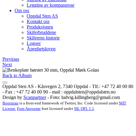
Legging av kompassrose
Om oss
Oppdal Sten AS
Kontakt oss
Produksjonen
Skiferbruddene
Skiferens historie
Logoer
Åpenhetsloven
Previous
Next
Back to Album
Oppdal Sten AS - Kåsvegen 2, 7340 Oppdal - Tlf.: +47 72 40 00 80
- Fax : +47 72 40 00 90 - mail :
oppdalsten@oppdalsten.no
Design by
Scanpartner
- Foto:
ludvig.killingberg@gmail.com
Bootstrap
is a front-end framework of Twitter, Inc. Code licensed under
MIT
License.
Font Awesome
font licensed under
SIL OFL 1.1
.