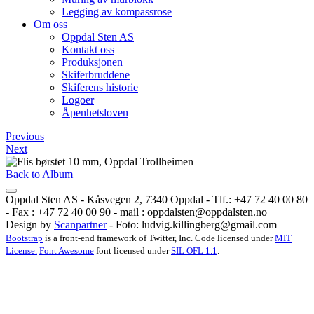
Legging av kompassrose
Om oss
Oppdal Sten AS
Kontakt oss
Produksjonen
Skiferbruddene
Skiferens historie
Logoer
Åpenhetsloven
Previous
Next
Back to Album
Oppdal Sten AS - Kåsvegen 2, 7340 Oppdal - Tlf.: +47 72 40 00 80
- Fax : +47 72 40 00 90 - mail :
oppdalsten@oppdalsten.no
Design by
Scanpartner
- Foto:
ludvig.killingberg@gmail.com
Bootstrap
is a front-end framework of Twitter, Inc. Code licensed under
MIT
License.
Font Awesome
font licensed under
SIL OFL 1.1
.