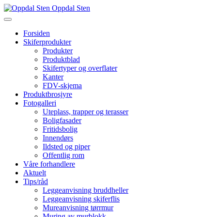
Oppdal Sten
Forsiden
Skiferprodukter
Produkter
Produktblad
Skifertyper og overflater
Kanter
FDV-skjema
Produktbrosjyre
Fotogalleri
Uteplass, trapper og terasser
Boligfasader
Fritidsbolig
Innendørs
Ildsted og piper
Offentlig rom
Våre forhandlere
Aktuelt
Tips/råd
Leggeanvisning bruddheller
Leggeanvisning skiferflis
Mureanvisning tørrmur
Muring av murblokk