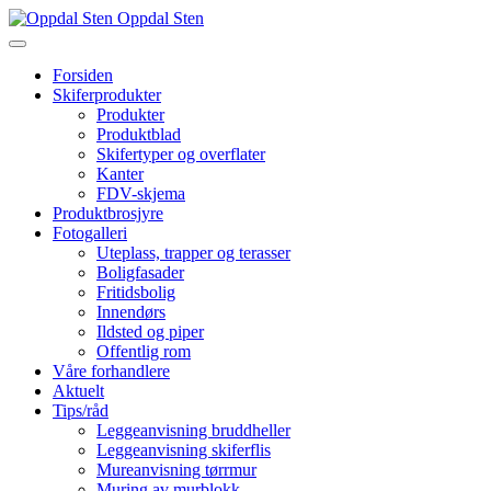
Oppdal Sten
Forsiden
Skiferprodukter
Produkter
Produktblad
Skifertyper og overflater
Kanter
FDV-skjema
Produktbrosjyre
Fotogalleri
Uteplass, trapper og terasser
Boligfasader
Fritidsbolig
Innendørs
Ildsted og piper
Offentlig rom
Våre forhandlere
Aktuelt
Tips/råd
Leggeanvisning bruddheller
Leggeanvisning skiferflis
Mureanvisning tørrmur
Muring av murblokk