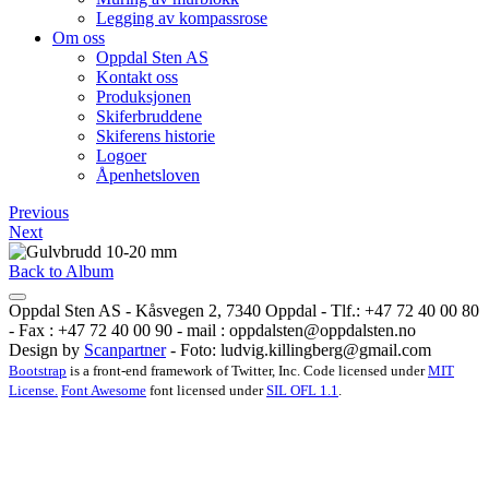
Legging av kompassrose
Om oss
Oppdal Sten AS
Kontakt oss
Produksjonen
Skiferbruddene
Skiferens historie
Logoer
Åpenhetsloven
Previous
Next
Back to Album
Oppdal Sten AS - Kåsvegen 2, 7340 Oppdal - Tlf.: +47 72 40 00 80
- Fax : +47 72 40 00 90 - mail :
oppdalsten@oppdalsten.no
Design by
Scanpartner
- Foto:
ludvig.killingberg@gmail.com
Bootstrap
is a front-end framework of Twitter, Inc. Code licensed under
MIT
License.
Font Awesome
font licensed under
SIL OFL 1.1
.